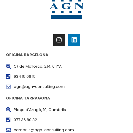
OFICINA BARCELONA
C/ de Mallorca, 214, 6º1ªA
934 15 06 15
agn@agn-consulting.com
OFICINA TARRAGONA
Plaça d'Aragó, 10, Cambrils
977 36 80 82
cambrils@agn-consulting.com